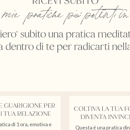
RICEVI SUBITO
 mie pratiche piu' potenti in
 inviero' subito una pratica medi
 dentro di te per radicarti nell
E GUARIGIONE PER
COLTIVA LA TUA F
I TUA RELAZIONE
DIVENTA INVINC
tica di 1 ora, emotiva e
Questa é una pratica din