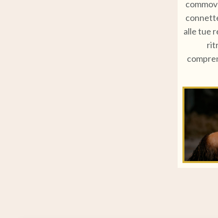
commoven
connette
alle tue r
ri
comprens