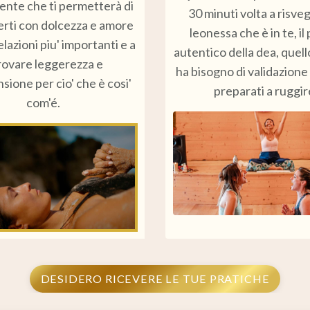
te che ti permetterà di
30 minuti volta a risveg
rti con dolcezza e amore
leonessa che è in te, il
elazioni piu' importanti e a
autentico della dea, quel
trovare leggerezza e
ha bisogno di validazione
ione per cio' che è cosi'
preparati a ruggir
com'é.
DESIDERO RICEVERE LE TUE PRATICHE