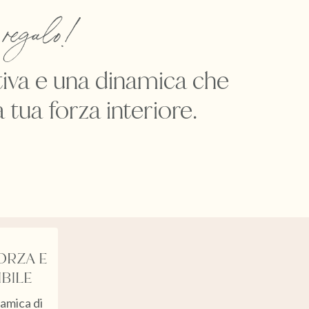
 regalo!
tativa e una dinamica che
a tua forza interiore.
ORZA E
IBILE
amica di