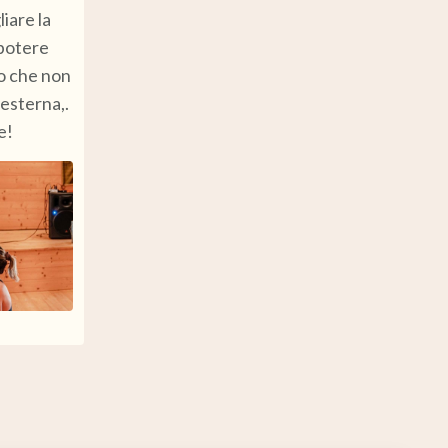
liare la
 potere
lo che non
 esterna,.
e!